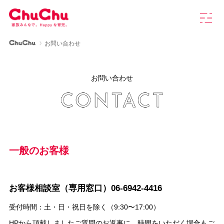
本
グ
文
ロ
へ
ー
ス
バ
ChuChu公式サイト
お問い合わせ
キ
ル
製品情報
ッ
ナ
プ
ビ
お問い合わせ
を
ChuChuについて
開
く
育児研究室
よくあるご質問
一般のお客様
お知らせ
お客様相談室（専用窓口）06-6942-4416
受付時間：土・日・祝日を除く（9:30〜17:00）
お問い合わせ
HPから頂戴しましたご質問のお返事に、時間をいただく場合もご