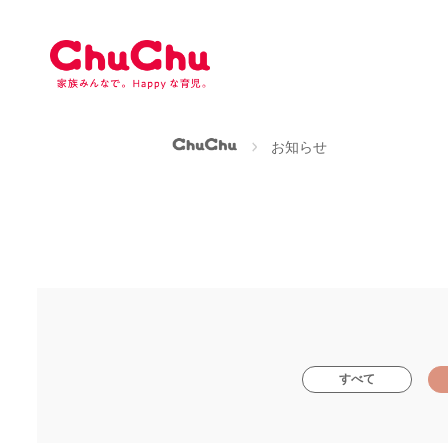
本
文
へ
ス
キ
ッ
ChuChu公式サイト
お知らせ
プ
すべて