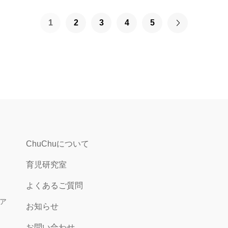
次
1
2
3
4
5
の
記
事
一
覧
へ
進
む
ChuChuについて
育児研究室
よくあるご質問
ア
お知らせ
お問い合わせ