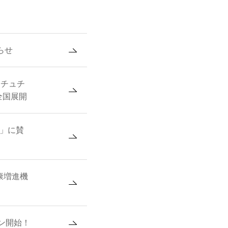
らせ
「チュチ
全国展開
T」に賛
康増進機
ン開始！