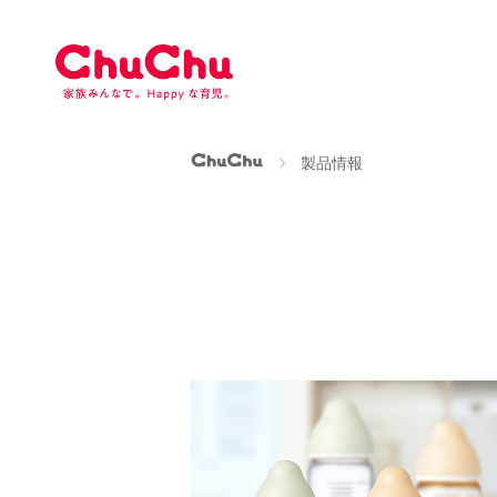
本
文
へ
ス
キ
ッ
ChuChu公式サイト
製品情報
プ