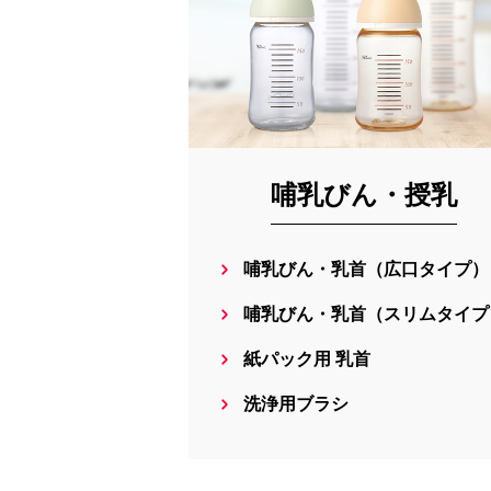
哺乳びん・授乳
哺乳びん・乳首（広口タイプ）
哺乳びん・乳首（スリムタイプ
紙パック用 乳首
洗浄用ブラシ