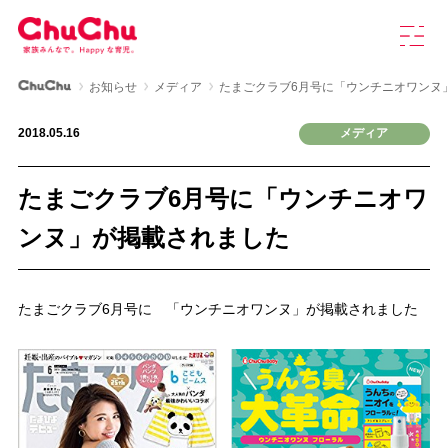
本
グ
文
ロ
へ
ー
ス
バ
ChuChu公式サイト
お知らせ
メディア
たまごクラブ6月号に「ウンチニオワンヌ
キ
ル
製品情報
ッ
ナ
2018.05.16
メディア
プ
ビ
を
ChuChuについて
開
たまごクラブ6月号に「ウンチニオワ
く
育児研究室
ンヌ」が掲載されました
よくあるご質問
たまごクラブ6月号に 「ウンチニオワンヌ」が掲載されました
お知らせ
お問い合わせ