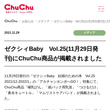
本
グ
文
ロ
へ
ー
ス
バ
ChuChu公式サイト
お知らせ
メディア
ゼクシィBaby Vol.25(11月29日発刊)
キ
ル
製品情報
ッ
ナ
2021.11.29
メディア
プ
ビ
を
ChuChuについて
開
ゼクシィBaby Vol.25(11月29日発
く
育児研究室
刊)にChuChu商品が掲載されました
よくあるご質問
11月29日発行の『ゼクシィBaby 妊婦のための本 Vol.25
2021/12-2022/1』の「アカチャンホンポへGO！」特集にて、
ChuChu商品「哺乳びん」「紙パック用乳首」「つけるだけ」
お知らせ
「鼻水キュートル」「マムリストケアバンド」が掲載されまし
た。
お問い合わせ