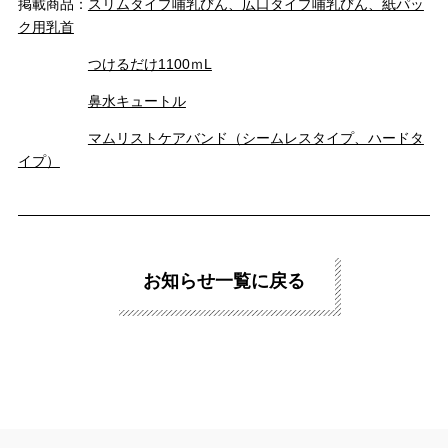
掲載商品：
スリムタイプ哺乳びん、広口タイプ哺乳びん、紙パッ
ク用乳首
つけるだけ1100ｍL
鼻水キュートル
マムリストケアバンド（シームレスタイプ、ハードタ
イプ）
＼
最新情報はこちら
／
お知らせ一覧に戻る