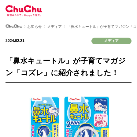
本
グ
文
ロ
へ
ー
ス
バ
ChuChu公式サイト
お知らせ
メディア
「鼻水キュートル」が子育てマガジン「コ
キ
ル
製品情報
ッ
ナ
2024.02.21
メディア
プ
ビ
を
ChuChuについて
開
「鼻水キュートル」が子育てマガジ
く
育児研究室
ン「コズレ」に紹介されました！
よくあるご質問
お知らせ
お問い合わせ