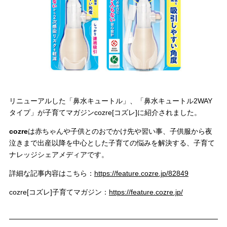
＼
最新情報はこちら
／
リニューアルした「鼻水キュートル」、「鼻水キュートル2WAY
タイプ」が子育てマガジンcozre[コズレ]に紹介されました。
cozre
は赤ちゃんや子供とのおでかけ先や習い事、子供服から夜
泣きまで出産以降を中心とした子育ての悩みを解決する、子育て
ナレッジシェアメディアです。
詳細な記事内容はこちら：
https://feature.cozre.jp/82849
cozre[コズレ]子育てマガジン：
https://feature.cozre.jp/