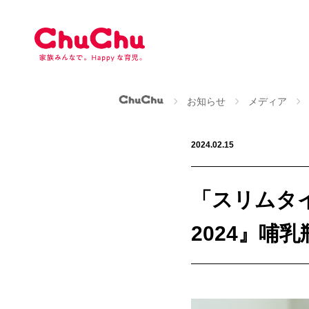
本
文
へ
ス
キ
ッ
ChuChu公式サイト
お知らせ
メディア
プ
2024.02.15
「スリムタ
2024』哺