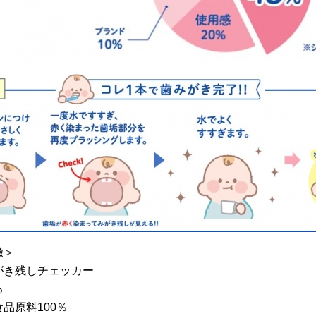
徴＞
がき残しチェッカー
る
品原料100％