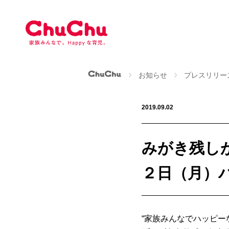
本
文
へ
ス
キ
ッ
ChuChu公式サイト
お知らせ
プレスリリー
プ
2019.09.02
みがき残し
２日（月）
“家族みんなでハッピ