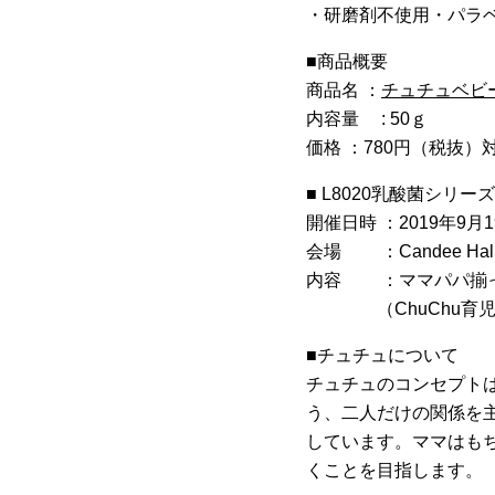
・研磨剤不使用・パラ
■商品概要
商品名 ：
チュチュベビ
内容量 : 50ｇ
価格 ：780円（税抜）
■ L8020乳酸菌シ
開催日時 ：2019年9月19日
会場 ：Candee Ha
内容 ：ママパパ揃っ
（ChuChu育児研
■チュチュについて
チュチュのコンセプト
う、二人だけの関係を
しています。ママはも
くことを目指します。