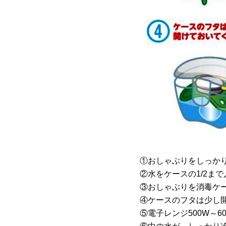
①おしゃぶりをしっか
②水をケースの1/2ま
③おしゃぶりを消毒ケ
④ケースのフタは少し
⑤電子レンジ500W～6