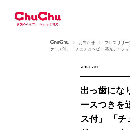
本
文
へ
ス
キ
ッ
ChuChu公式サイト
お知らせ
プレスリリー
プ
ケース付」 「チュチュベビー 蓄光デンティス
2018.02.01
出っ歯にな
ースつきを
ス付」 「チ