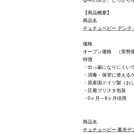
⑥中の水が、しっかり
【商品概要】
商品名
チュチュベビー デンテ
価格
オープン価格 （実勢価格
特徴
・出っ歯になりにくい
・消毒・保管に使える
・原産国ドイツ製（お
・圧着ブリスタ包装
・0ヶ月～6ヶ月頃用
商品名
チュチュベビー 蓄光デ