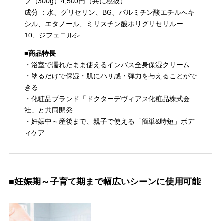
プ（300g）4,500円（共に税抜）
成分 ：水、グリセリン、BG、パルミチン酸エチルへキ
シル、エタノール、ミリスチン酸ポリグリセリルー
10、ジフェニルシ
■商品特長
・浴室で濡れたまま使えるインバス全身保湿クリーム
・塗るだけで保湿・肌にハリ感・弾力を与えることがで
きる
・化粧品ブランド「ドクターデヴィアス化粧品株式会
社」と共同開発
・妊娠中～産後まで、親子で使える「簡単&時短」ボデ
ィケア
■妊娠期～子育て期まで幅広いシーンに使用可能