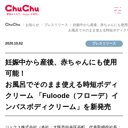
本
グ
文
ロ
へ
ー
ス
バ
ChuChu公式サイト
お知らせ
プレスリリース
妊娠中から産後、赤ちゃんにも使用
キ
ル
製品情報
お風呂でそのまま使える時短ボディクリ
ッ
ナ
プ
ビ
2020.10.02
プレスリリース
を
ChuChuについて
開
く
妊娠中から産後、赤ちゃんにも使用
育児研究室
可能！
お風呂でそのまま使える時短ボディ
よくあるご質問
クリーム 「Fuloode（フローデ）イ
お知らせ
ンバスボディクリーム」を新発売
お問い合わせ
ジェクス株式会社（本社：大阪市中央区谷町、代表取締役社長：