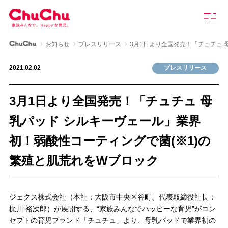
本
グ
文
ロ
へ
ー
ス
バ
ChuChu公式サイト
お知らせ
プレスリリース
3月1日より全国発売！「チュチュ 
キ
ル
製品情報
ッ
ナ
2021.02.02
プレスリリース
プ
ビ
を
ChuChuについて
開
3月1日より全国発売！「チュチュ 母
く
育児研究室
乳パッド シルキーヴェール」業界
初！弱酸性コーティングで菌(※1)の
よくあるご質問
繁殖と肌荒れをWブロック
お知らせ
ジェクス株式会社（本社：大阪市中央区谷町、代表取締役社長：
梶川 裕次郎）が展開する、“家族みんなでハッピーな育児”がコン
お問い合わせ
セプトの育児ブランド「チュチュ」より、母乳パッドで業界初の