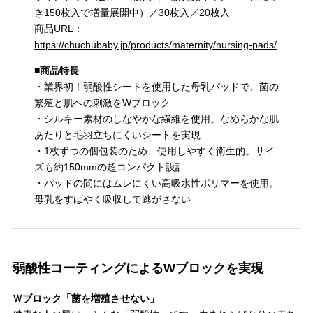
き150枚入で増量展開中）／30枚入／20枚入
商品URL：
https://chuchubaby.jp/products/maternity/nursing-pads/
■商品特長
・業界初！弱酸性シートを使用した母乳パッドで、菌の
繁殖と肌への刺激をWブロック
・シルキー素材のしなやかな繊維を使用。なめらかな肌
あたりと毛羽立ちにくいシートを実現
・1枚ずつの個包装のため、使用しやすく衛生的。サイ
ズも約150mmの超コンパクト設計
・パッドの間にはムレにくい高吸水性ポリマーを使用。
母乳をすばやく吸収して逃がさない
弱酸性コーティングによるWブロックを実現
Ｗブロック「菌を増殖させない」