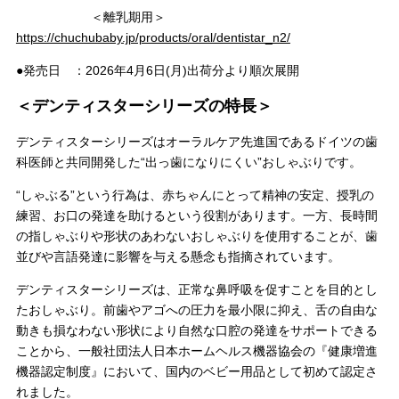
＜離乳期用＞
https://chuchubaby.jp/products/oral/dentistar_n2/
●発売日 ：2026年4月6日(月)出荷分より順次展開
＜デンティスターシリーズの特長＞
デンティスターシリーズはオーラルケア先進国であるドイツの歯
科医師と共同開発した“出っ歯になりにくい”おしゃぶりです。
“しゃぶる”という行為は、赤ちゃんにとって精神の安定、授乳の
練習、お口の発達を助けるという役割があります。一方、長時間
の指しゃぶりや形状のあわないおしゃぶりを使用することが、歯
並びや言語発達に影響を与える懸念も指摘されています。
デンティスターシリーズは、正常な鼻呼吸を促すことを目的とし
たおしゃぶり。前歯やアゴへの圧力を最小限に抑え、舌の自由な
動きも損なわない形状により自然な口腔の発達をサポートできる
ことから、一般社団法人日本ホームヘルス機器協会の『健康増進
機器認定制度』において、国内のベビー用品として初めて認定さ
れました。