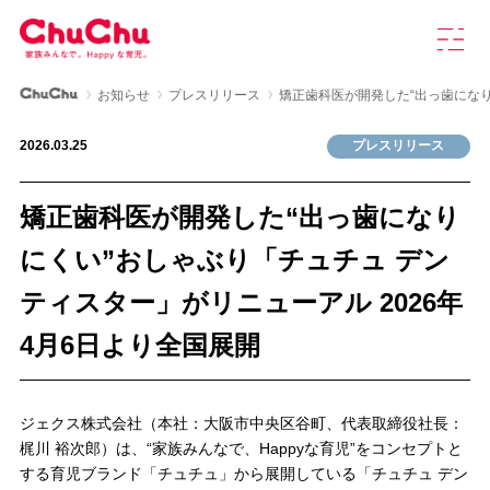
本
グ
文
ロ
へ
ー
ス
バ
ChuChu公式サイト
お知らせ
プレスリリース
矯正歯科医が開発した“出っ歯になり
キ
ル
製品情報
ッ
ナ
2026.03.25
プレスリリース
プ
ビ
を
ChuChuについて
開
矯正歯科医が開発した“出っ歯になり
く
育児研究室
にくい”おしゃぶり「チュチュ デン
ティスター」がリニューアル 2026年
よくあるご質問
4月6日より全国展開
お知らせ
ジェクス株式会社（本社：大阪市中央区谷町、代表取締役社長：
梶川 裕次郎）は、“家族みんなで、Happyな育児”をコンセプトと
お問い合わせ
する育児ブランド「チュチュ」から展開している「チュチュ デン