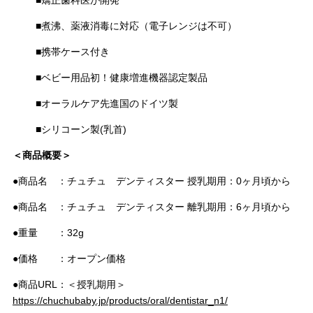
■矯正歯科医が開発
■煮沸、薬液消毒に対応（電子レンジは不可）
■携帯ケース付き
■ベビー用品初！健康増進機器認定製品
■オーラルケア先進国のドイツ製
■シリコーン製(乳首)
＜商品概要＞
●商品名 ：チュチュ デンティスター 授乳期用：0ヶ月頃から
●商品名 ：チュチュ デンティスター 離乳期用：6ヶ月頃から
●重量 ：32g
●価格 ：オープン価格
●商品URL：＜授乳期用＞
https://chuchubaby.jp/products/oral/dentistar_n1/