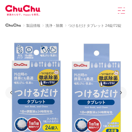
本
グ
文
ロ
へ
ー
ス
バ
ChuChu公式サイト
製品情報
洗浄・除菌
つけるだけ タブレット 24錠/72錠
キ
ル
製品情報
ッ
ナ
プ
ビ
を
ChuChuについて
開
く
育児研究室
よくあるご質問
Previous
Ne
お知らせ
お問い合わせ