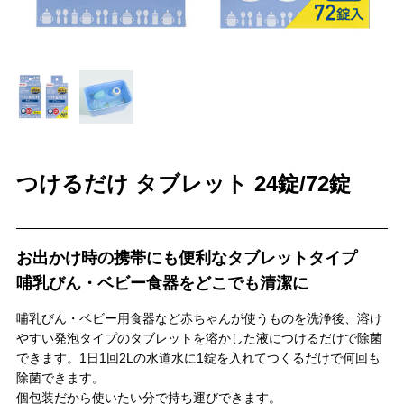
＼
最新情報はこちら
／
つけるだけ タブレット 24錠/72錠
お出かけ時の携帯にも便利なタブレットタイプ
哺乳びん・ベビー食器をどこでも清潔に
哺乳びん・ベビー用食器など赤ちゃんが使うものを洗浄後、溶け
やすい発泡タイプのタブレットを溶かした液につけるだけで除菌
できます。1日1回2Lの水道水に1錠を入れてつくるだけで何回も
除菌できます。
個包装だから使いたい分で持ち運びできます。