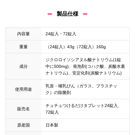
製品仕様
内容量
24錠入・72錠入
重量
（24錠入）43g（72錠入）160g
ジクロロイソシアヌル酸ナトリウム(1錠
成分
中に500mg)、発泡剤(コハク酸、炭酸水素
ナトリウム)、安定化剤(炭酸ナトリウム)
乳首・哺乳びん（ガラス、プラスチッ
使用用途
ク）の除菌剤
チュチュつけるだけタブレット24錠入、
販売名
72錠入
原産国
日本製