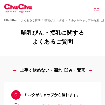
本
グ
文
ロ
へ
ー
ス
バ
ChuChu公式サイト
よくあるご質問
哺乳びん・授乳
ミルクがキャップから漏れま
キ
ル
製品情報
ッ
ナ
哺乳びん・授乳に関する
プ
ビ
を
ChuChuについて
よくあるご質問
開
く
育児研究室
よくあるご質問
上手く飲めない・漏れ･凹み・変形
お知らせ
ミルクがキャップから漏れます。
お問い合わせ