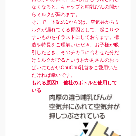
なくなると、キャップと哺乳びんの間か
らミルクが漏れます。
そこで、下記の1から3は、空気弁からミ
ルクが漏れてくる原因として、起こりや
すいものをイラストにしております。構
造や特長をご理解いただき、お子様が吸
引したとき、その
チカラに合わせた分だ
けミルクがでる
というおかあさんのおっ
ぱいにちかいChuChu乳首をご愛用いた
だければ幸いです。
もれる原因1
他社のボトル
と使用して
いる