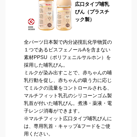
広口タイプ哺乳
びん（プラスチ
ック製）
全パーツ日本製で内分泌撹乱化学物質の
１つであるビスフェノールAを含まない
素材PPSU（ポリフェニルサルホン）を
採用した哺乳びん。
ミルクが染み出すことで、赤ちゃんの哺
乳行動を促し、赤ちゃんの吸う力に応じ
てミルクの流量をコントロールされる、
マルチフィット乳孔のシリコーンゴム製
乳首が付いた哺乳びん。煮沸・薬液・電
子レンジ消毒ができます。
※マルチフィット広口タイプ哺乳びんに
は、専用乳首・キャップ&フードをご使
用ください。