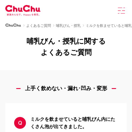
本
グ
文
ロ
へ
ー
ス
バ
ChuChu公式サイト
よくあるご質問
哺乳びん・授乳
ミルクを飲ませていると哺乳
キ
ル
製品情報
ッ
ナ
哺乳びん・授乳に関する
プ
ビ
を
ChuChuについて
よくあるご質問
開
く
育児研究室
よくあるご質問
上手く飲めない・漏れ･凹み・変形
お知らせ
ミルクを飲ませていると哺乳びん内にた
お問い合わせ
くさん泡が出てきました。