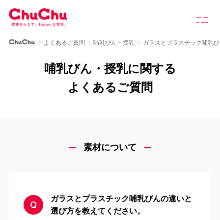
本
グ
文
ロ
へ
ー
ス
バ
ChuChu公式サイト
よくあるご質問
哺乳びん・授乳
ガラスとプラスチック哺乳び
キ
ル
製品情報
ッ
ナ
哺乳びん・授乳に関する
プ
ビ
を
ChuChuについて
よくあるご質問
開
く
育児研究室
よくあるご質問
素材について
お知らせ
ガラスとプラスチック哺乳びんの違いと
お問い合わせ
選び方を教えてください。