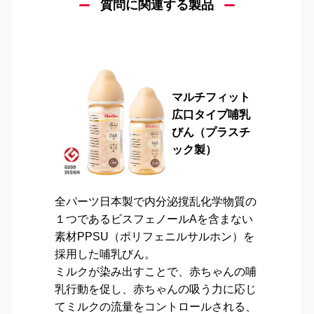
質問に関連する製品
マルチフィット
広口タイプ哺乳
びん（プラスチ
ック製）
全パーツ日本製で内分泌撹乱化学物質の
１つであるビスフェノールAを含まない
素材PPSU（ポリフェニルサルホン）を
採用した哺乳びん。
ミルクが染み出すことで、赤ちゃんの哺
乳行動を促し、赤ちゃんの吸う力に応じ
てミルクの流量をコントロールされる、