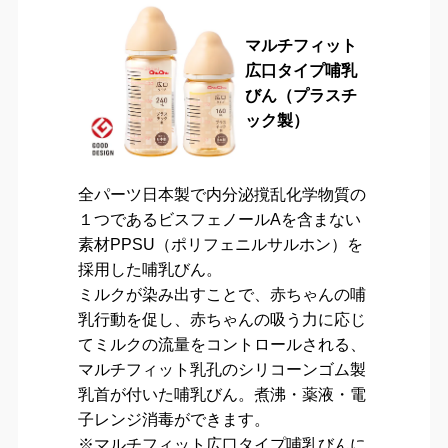
マルチフィット
広口タイプ哺乳
びん（プラスチ
ック製）
全パーツ日本製で内分泌撹乱化学物質の
１つであるビスフェノールAを含まない
素材PPSU（ポリフェニルサルホン）を
採用した哺乳びん。
ミルクが染み出すことで、赤ちゃんの哺
乳行動を促し、赤ちゃんの吸う力に応じ
てミルクの流量をコントロールされる、
マルチフィット乳孔のシリコーンゴム製
乳首が付いた哺乳びん。煮沸・薬液・電
子レンジ消毒ができます。
※マルチフィット広口タイプ哺乳びんに