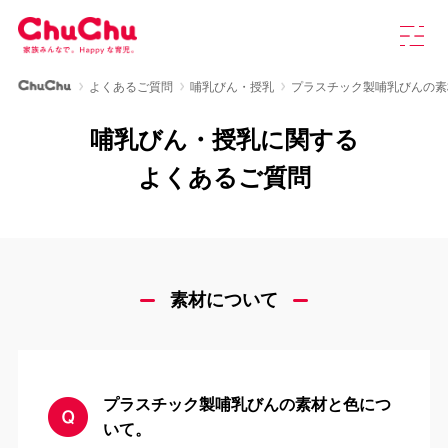
本
グ
文
ロ
へ
ー
ス
バ
ChuChu公式サイト
よくあるご質問
哺乳びん・授乳
プラスチック製哺乳びんの素
キ
ル
製品情報
ッ
ナ
哺乳びん・授乳に関する
プ
ビ
を
ChuChuについて
よくあるご質問
開
く
育児研究室
よくあるご質問
素材について
お知らせ
プラスチック製哺乳びんの素材と色につ
お問い合わせ
いて。