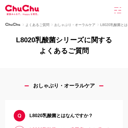
本
グ
文
ロ
へ
ー
ス
バ
ChuChu公式サイト
よくあるご質問
おしゃぶり・オーラルケア
L8020乳酸菌と
キ
ル
製品情報
ッ
ナ
L8020乳酸菌シリーズに関する
プ
ビ
を
ChuChuについて
よくあるご質問
開
く
育児研究室
よくあるご質問
おしゃぶり・オーラルケア
お知らせ
L8020乳酸菌とはなんですか？
お問い合わせ