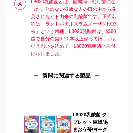
L8020乳酸菌とは、⻭周病、むし⻭にな
ったことのない健康な人の⼝の中から発
⾒されたヒト由来の乳酸菌です。正式名
称は「ラクトバチルスラムノーザスKO3
株」という菌種。L8020乳酸菌は、満80
歳で⾃分の⻭を20本以上保ってほしいと
いう思いを込めて、L8020乳酸菌と名付
けられました。
＼
最新情報はこちら
／
質問に関連する製品
L8020乳酸菌 タ
ブレット 巨峰/あ
まおう苺/ヨーグ