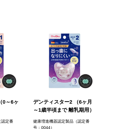
（0～6ヶ
デンティスター2 （6ヶ月
～1歳半頃まで 離乳期用）
（認定番
健康増進機器認定製品（認定番
号：0044）