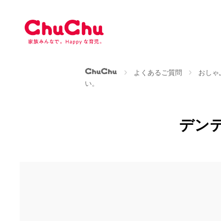
本
文
へ
ス
キ
ッ
ChuChu公式サイト
よくあるご質問
おしゃ
プ
い。
デン