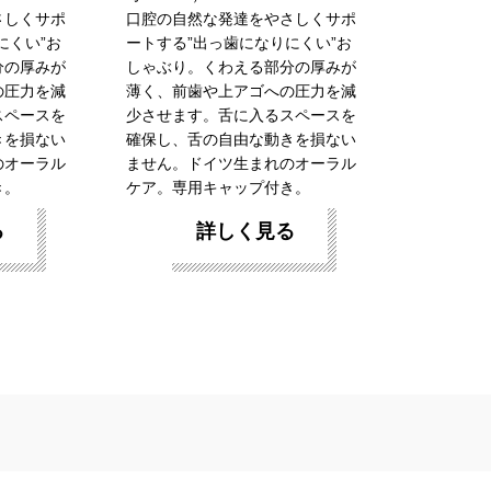
さしくサポ
口腔の自然な発達をやさしくサポ
にくい”お
ートする”出っ歯になりにくい”お
分の厚みが
しゃぶり。くわえる部分の厚みが
の圧力を減
薄く、前歯や上アゴへの圧力を減
スペースを
少させます。舌に入るスペースを
きを損ない
確保し、舌の自由な動きを損ない
のオーラル
ません。ドイツ生まれのオーラル
き。
ケア。専用キャップ付き。
る
詳しく見る