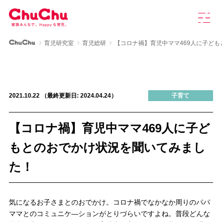
本
グ
文
ロ
へ
ー
ス
バ
ChuChu公式サイト
育児研究室
育児総研
【コロナ禍】育児中ママ469人に子ど
キ
ル
製品情報
ッ
ナ
プ
ビ
を
ChuChuについて
開
2021.10.22 （最終更新日: 2024.04.24）
子育て
く
育児研究室
【コロナ禍】育児中ママ469人に子ど
もとのおでかけ状況を聞いてみまし
よくあるご質問
た！
お知らせ
気になるお子さまとのおでかけ。コロナ禍でなかなか周りのパパ
お問い合わせ
ママとのコミュニケ―ションがとりづらいですよね。普段どんな