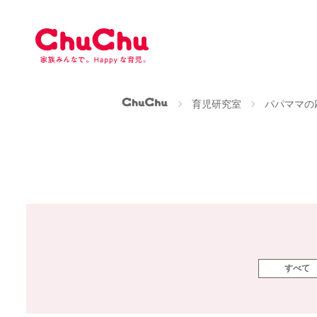
本
文
へ
ス
キ
ッ
ChuChu公式サイト
育児研究室
パパママの
プ
すべて