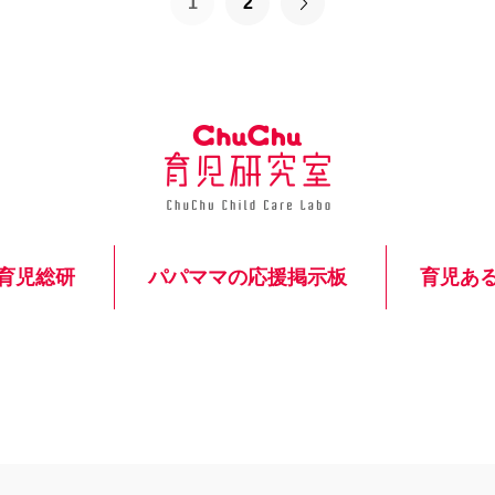
1
2
の
記
事
一
覧
へ
進
む
育児総研
パパママの応援掲示板
育児あ