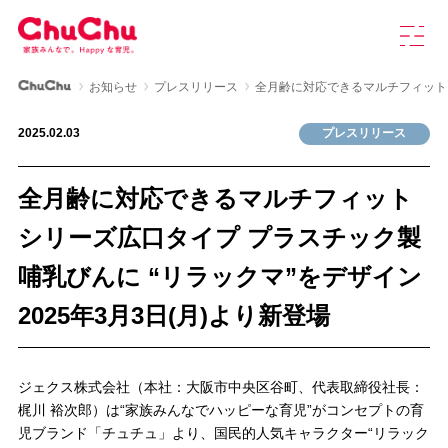
本
グ
文
ロ
へ
ー
ス
バ
ChuChu公式サイト
お知らせ
プレスリリース
全月齢に対応できるマルチフィットシ
キ
ル
製品情報
ッ
ナ
2025.02.03
プレスリリース
プ
ビ
を
ChuChuについて
開
全月齢に対応できるマルチフィット
く
育児研究室
シリーズ広口タイプ プラスチック製
哺乳びんに “リラックマ”をデザイン
よくあるご質問
2025年3月3日(月)より新登場
お知らせ
ジェクス株式会社（本社：大阪市中央区谷町、代表取締役社長：
梶川 裕次郎）は“家族みんなでハッピーな育児”がコンセプトの育
お問い合わせ
児ブランド「チュチュ」より、国民的人気キャラクター“リラック