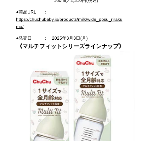
160ml／2,310円(税込)
●商品URL :
https://chuchubaby.jp/products/milk/wide_ppsu_riraku
ma/
●発売日 ： 2025年3月3日(月)
《マルチフィットシリーズラインナップ》