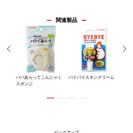
関連製品
Previous
Nex
ス
パパあらってこんにゃく
バイバイスキンクリーム
パパあ
スポンジ
ぶく
1
2
3
4
ピックアップ