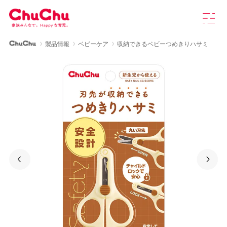
本
グ
文
ロ
へ
ー
ス
バ
ChuChu公式サイト
製品情報
ベビーケア
収納できるベビーつめきりハサミ
キ
ル
製品情報
ッ
ナ
プ
ビ
を
ChuChuについて
開
く
育児研究室
よくあるご質問
Previous
Ne
お知らせ
お問い合わせ