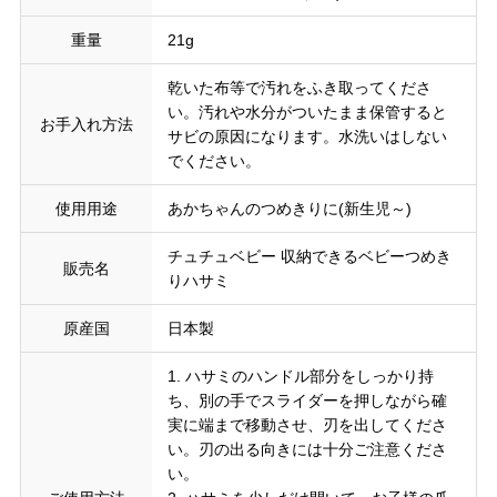
重量
21g
乾いた布等で汚れをふき取ってくださ
い。汚れや水分がついたまま保管すると
お手入れ方法
サビの原因になります。水洗いはしない
でください。
使用用途
あかちゃんのつめきりに(新生児～)
チュチュベビー 収納できるベビーつめき
販売名
りハサミ
原産国
日本製
1. ハサミのハンドル部分をしっかり持
ち、別の手でスライダーを押しながら確
実に端まで移動させ、刃を出してくださ
い。刃の出る向きには十分ご注意くださ
い。