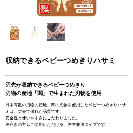
＼
最新情報はこちら
／
収納できるベビーつめきりハサミ
刃先が収納できるベビーつめきり
刃物の産地「関」で生まれた刃物を使用
日本有数の刃物の産地、関の刃物を使用したベビーつめきりハサ
ミは、丈夫で優れた品質です。
安全性と使いやすさにこだわりました。
左利きの方もご使用いただける、左右兼用タイプです。