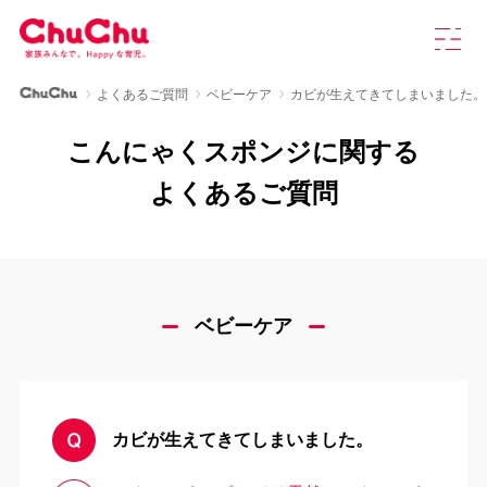
本
グ
文
ロ
へ
ー
ス
バ
ChuChu公式サイト
よくあるご質問
ベビーケア
カビが生えてきてしまいました。
キ
ル
製品情報
ッ
ナ
こんにゃくスポンジに関する
プ
ビ
を
ChuChuについて
よくあるご質問
開
く
育児研究室
よくあるご質問
ベビーケア
お知らせ
カビが生えてきてしまいました。
お問い合わせ