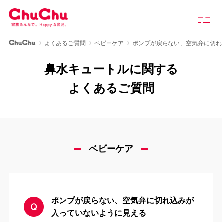
本
グ
文
ロ
へ
ー
ス
バ
ChuChu公式サイト
よくあるご質問
ベビーケア
ポンプが戻らない、空気弁に切れ
キ
ル
製品情報
ッ
ナ
鼻水キュートルに関する
プ
ビ
を
ChuChuについて
よくあるご質問
開
く
育児研究室
よくあるご質問
ベビーケア
お知らせ
ポンプが戻らない、空気弁に切れ込みが
お問い合わせ
入っていないように見える