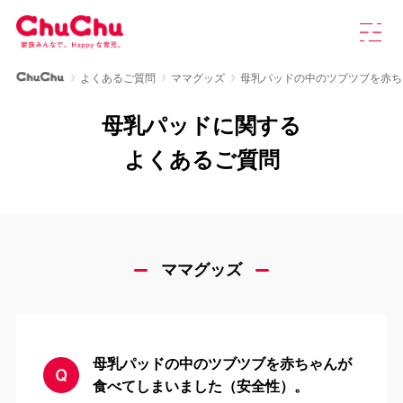
本
グ
文
ロ
へ
ー
ス
バ
ChuChu公式サイト
よくあるご質問
ママグッズ
母乳パッドの中のツブツブを赤ち
キ
ル
製品情報
ッ
ナ
母乳パッドに関する
プ
ビ
を
ChuChuについて
よくあるご質問
開
く
育児研究室
よくあるご質問
ママグッズ
お知らせ
母乳パッドの中のツブツブを赤ちゃんが
お問い合わせ
食べてしまいました（安全性）。